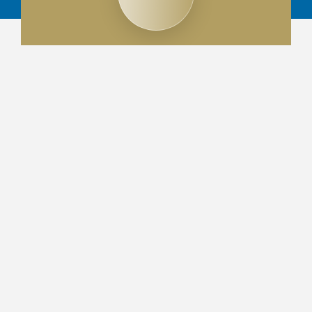
OVER ONS
Persian Tourism Service is een vertrouwde
partner met jarenlange expertise in
toerisme en gastvrijheid.
Gevestigd in Nederland creëren wij op
maat gemaakte reizen die duurzaam
reizen combineren met respect voor
lokale gemeenschappen en aandacht
voor de unieke voorkeuren van elke gast,
waardoor elke trip een onvergetelijke